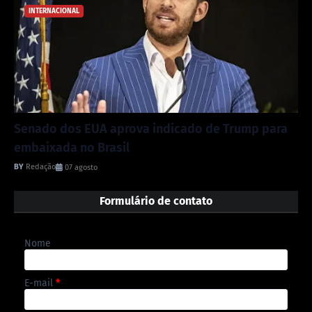
INTERNACIONAL
Senado dos EUA aprova indicado de Trump para
embaixada no Brasil
Redação
07 agosto
Formulário de contato
Nome
E-mail
*