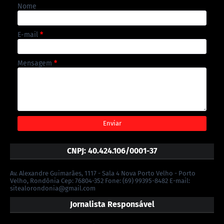
Nome
E-mail
*
Mensagem
*
CNPJ: 40.424.106/0001-37
Av. Alexandre Guimarães, 1117 - Sala 4 Nova Porto Velho - Porto
Velho, Rondônia Cep: 76804-352 Fone: (69) 99395-8482 E-mail:
sitealorondonia@gmail.com
Jornalista Responsável