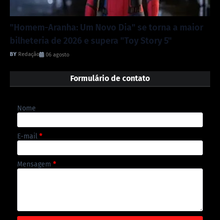
"Homem-Aranha: Um Novo Dia" se torna a maior
bilheteria de 2026 e supera "Toy Story 5"
Redação
06 agosto
Formulário de contato
Nome
E-mail
*
Mensagem
*