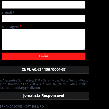
E-mail
*
Mensagem
*
CNPJ: 40.424.106/0001-37
v. Alexandre Guimarães, 1117 - Sala 4 Nova Porto Velho - Porto
elho, Rondônia Cep: 76804-352 Fone: (69) 99395-8482 E-mail:
itealorondonia@gmail.com
Jornalista Responsável
ERNANDA LOPES - DRT 1982/RO