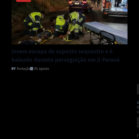
Jovem escapa de suposto sequestro e é
baleado durante perseguição em Ji-Paraná
Redação
05 agosto
A
V
s
F