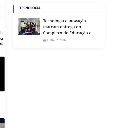
TECNOLOGIA
Tecnologia e inovação
marcam entrega do
Complexo de Educação e
S
Fiscalização de Trânsito
ra
Julho 02, 2026
RO
nesta quinta-feira, 2