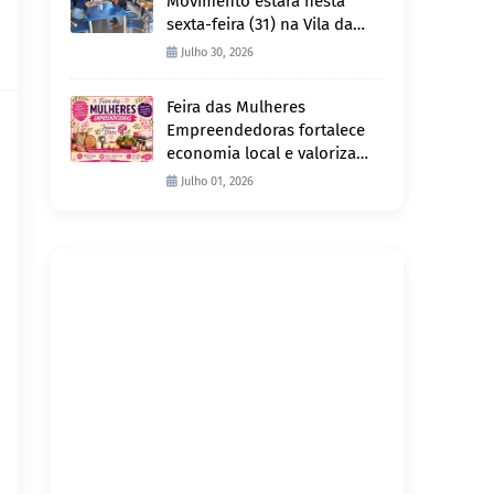
Movimento estará nesta
sexta-feira (31) na Vila da
Penha e sábado (1º) em
Julho 30, 2026
Abunã
Feira das Mulheres
Empreendedoras fortalece
economia local e valoriza
produção feminina no
Julho 01, 2026
Projeto Joana D’Arc