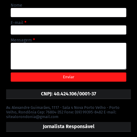
Nome
E-mail
*
Mensagem
*
CNPJ: 40.424.106/0001-37
Av. Alexandre Guimarães, 1117 - Sala 4 Nova Porto Velho - Porto
Velho, Rondônia Cep: 76804-352 Fone: (69) 99395-8482 E-mail:
sitealorondonia@gmail.com
Jornalista Responsável