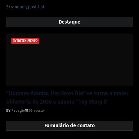
3/random/post-list
Destaque
ENTRETENIMENTO
"Homem-Aranha: Um Novo Dia" se torna a maior
bilheteria de 2026 e supera "Toy Story 5"
Redação
06 agosto
Formulário de contato