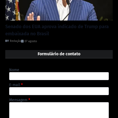
Senado dos EUA aprova indicado de Trump para
embaixada no Brasil
Redação
07 agosto
Formulário de contato
Nome
E-mail
*
Mensagem
*