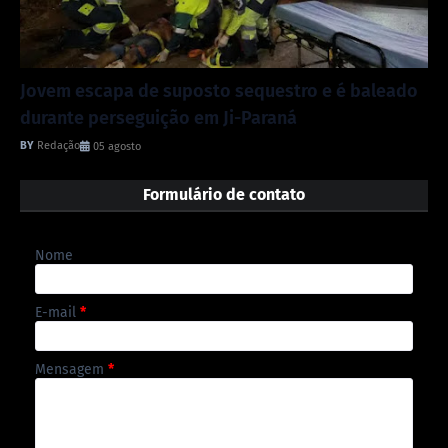
Jovem escapa de suposto sequestro e é baleado
durante perseguição em Ji-Paraná
Redação
05 agosto
Formulário de contato
Nome
E-mail
*
Mensagem
*