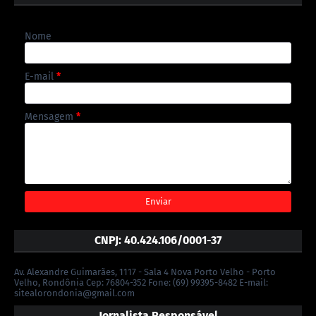
Nome
E-mail
*
Mensagem
*
CNPJ: 40.424.106/0001-37
Av. Alexandre Guimarães, 1117 - Sala 4 Nova Porto Velho - Porto
Velho, Rondônia Cep: 76804-352 Fone: (69) 99395-8482 E-mail:
sitealorondonia@gmail.com
Jornalista Responsável