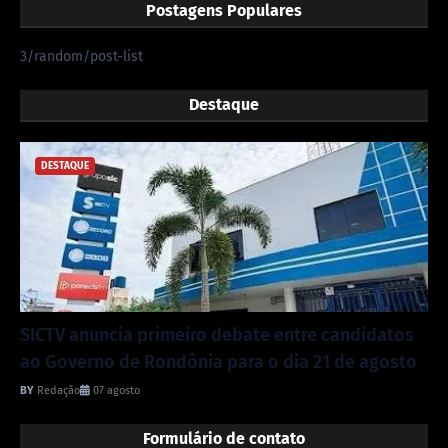
Postagens Populares
3/random/post-list
Destaque
DESTAQUE
SICTV anuncia primeiro debate entre candidatos
ao Governo de Rondônia para o dia 21 de agosto
Redação
07 agosto
Formulário de contato