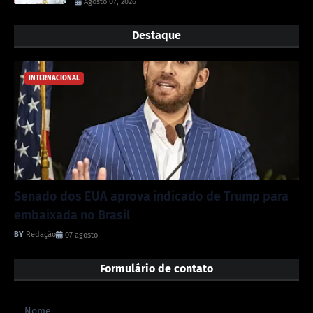
Agosto 07, 2026
Destaque
INTERNACIONAL
Senado dos EUA aprova indicado de Trump para
embaixada no Brasil
Redação
07 agosto
Formulário de contato
Nome