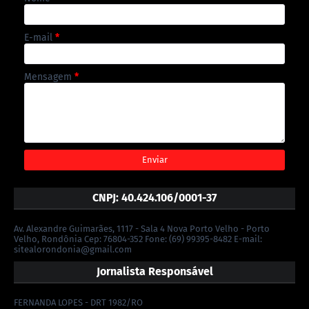
E-mail
*
Mensagem
*
CNPJ: 40.424.106/0001-37
Av. Alexandre Guimarães, 1117 - Sala 4 Nova Porto Velho - Porto
Velho, Rondônia Cep: 76804-352 Fone: (69) 99395-8482 E-mail:
sitealorondonia@gmail.com
Jornalista Responsável
FERNANDA LOPES - DRT 1982/RO