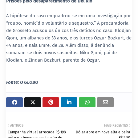
Prisões pelo desaparecimento de Del Río
A hipótese do caso enquadrou-se em uma investigação por
“roubo, homicídio voluntário e sequestro.” A procuradoria
de Grosseto acusou os únicos três detidos no caso: Klodjan
Gjoni, um albanês de 33 anos, e os turcos Ozgur Bozkurt, de
44 anos, e Kaia Emre, de 28. Além disso, à denúncia
somaram-se dois novos suspeitos: Niko Gjoni, pai de
Klodian, e Zindan Bozkurt, parente de Ozgur.
Fonte: O GLOBO
ANTIGOS
MAIS RECENTES
Campanha virtual arrecada R$ 198
Dólar abre em nova alta e beira
mil para homem em situação de
R$ 5,50