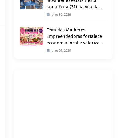
Movimento estará nesta
sexta-feira (31) na Vila da
Penha e sábado (1º) em
Julho 30, 2026
Abunã
Feira das Mulheres
Empreendedoras fortalece
economia local e valoriza
produção feminina no
Julho 01, 2026
Projeto Joana D’Arc