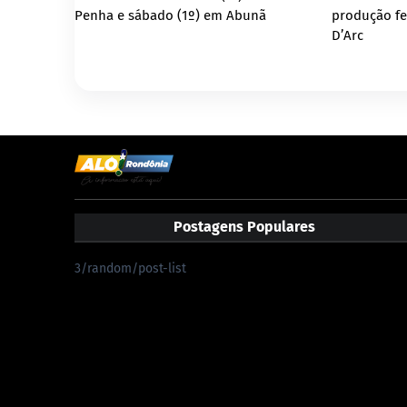
Penha e sábado (1º) em Abunã
produção fe
D’Arc
Postagens Populares
3/random/post-list