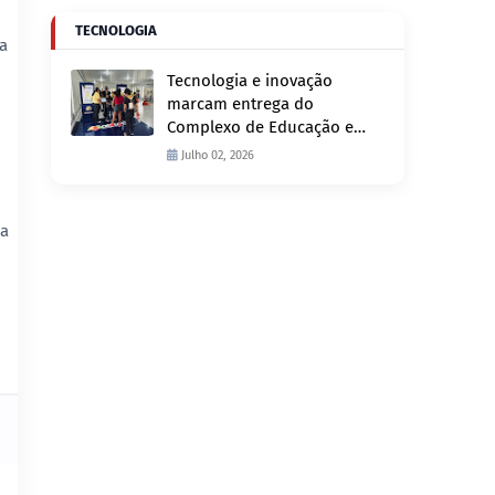
TECNOLOGIA
ia
Tecnologia e inovação
marcam entrega do
Complexo de Educação e
Fiscalização de Trânsito
Julho 02, 2026
nesta quinta-feira, 2
ha