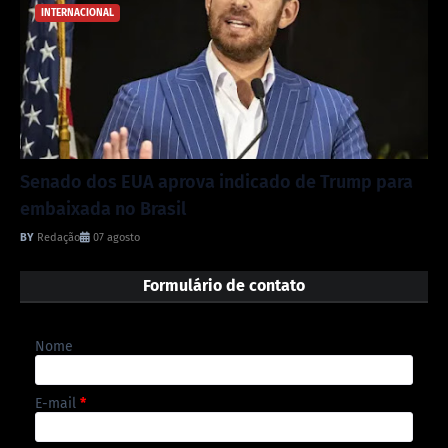
INTERNACIONAL
Senado dos EUA aprova indicado de Trump para
embaixada no Brasil
Redação
07 agosto
Formulário de contato
Nome
E-mail
*