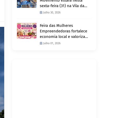
Movimento estará nesta
sexta-feira (31) na Vila da
Penha e sábado (1º) em
Julho 30, 2026
Abunã
Feira das Mulheres
Empreendedoras fortalece
economia local e valoriza
produção feminina no
Julho 01, 2026
Projeto Joana D’Arc