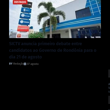
DESTAQUE
SICTV anuncia primeiro debate entre
candidatos ao Governo de Rondônia para o
dia 21 de agosto
Redação
07 agosto
A
V
s