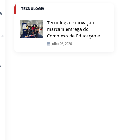
TECNOLOGIA
a
Tecnologia e inovação
marcam entrega do
 é
Complexo de Educação e
Fiscalização de Trânsito
Julho 02, 2026
nesta quinta-feira, 2
o