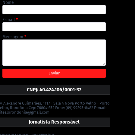
Nome
E-mail
*
Mensagem
*
CNPJ: 40.424.106/0001-37
v. Alexandre Guimarães, 1117 - Sala 4 Nova Porto Velho - Porto
elho, Rondônia Cep: 76804-352 Fone: (69) 99395-8482 E-mail:
itealorondonia@gmail.com
Jornalista Responsável