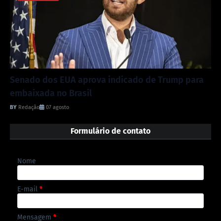
Senado dos EUA aprova indicado de Trump para
embaixada no Brasil
Redação
07 agosto
Formulário de contato
Nome
E-mail
*
Mensagem
*