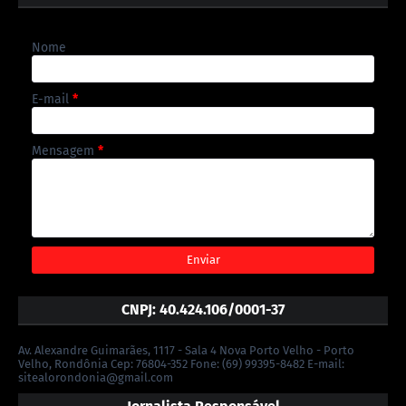
Nome
E-mail
*
Mensagem
*
CNPJ: 40.424.106/0001-37
Av. Alexandre Guimarães, 1117 - Sala 4 Nova Porto Velho - Porto
Velho, Rondônia Cep: 76804-352 Fone: (69) 99395-8482 E-mail:
sitealorondonia@gmail.com