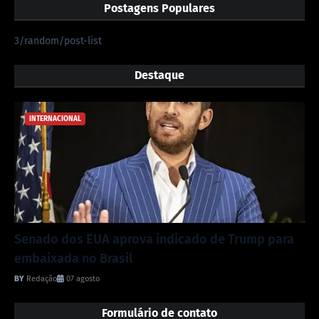
Postagens Populares
3/random/post-list
Destaque
INTERNACIONAL
Senado dos EUA aprova indicado de Trump para
embaixada no Brasil
Redação
07 agosto
Formulário de contato