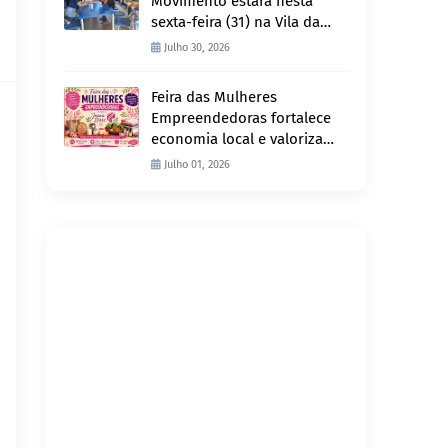
Movimento estará nesta
sexta-feira (31) na Vila da
Penha e sábado (1º) em
Julho 30, 2026
Abunã
Feira das Mulheres
Empreendedoras fortalece
economia local e valoriza
produção feminina no
Julho 01, 2026
Projeto Joana D’Arc