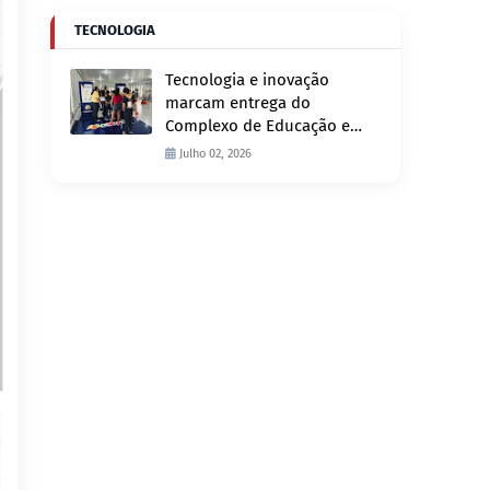
TECNOLOGIA
Tecnologia e inovação
marcam entrega do
Complexo de Educação e
Fiscalização de Trânsito
Julho 02, 2026
nesta quinta-feira, 2