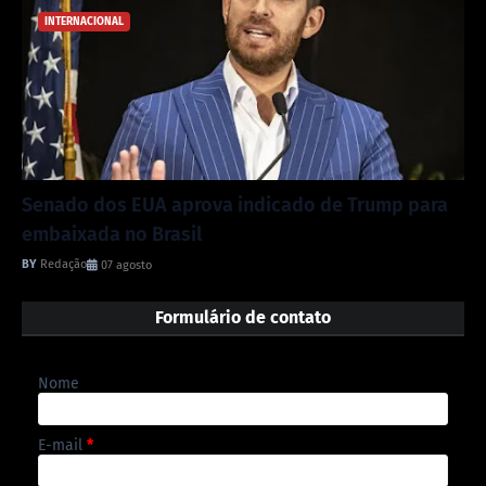
INTERNACIONAL
Senado dos EUA aprova indicado de Trump para
embaixada no Brasil
Redação
07 agosto
Formulário de contato
Nome
E-mail
*